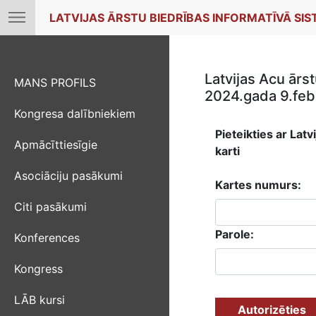
LATVIJAS ĀRSTU BIEDRĪBAS INFORMATĪVĀ SI
Latvijas Acu ārs
MANS PROFILS
2024.gada 9.febr
Kongresa dalībniekiem
Pieteikties ar Latv
Apmācīttiesīgie
karti
Asociāciju pasākumi
Kartes numurs:
Citi pasākumi
Parole:
Konferences
Kongress
LĀB kursi