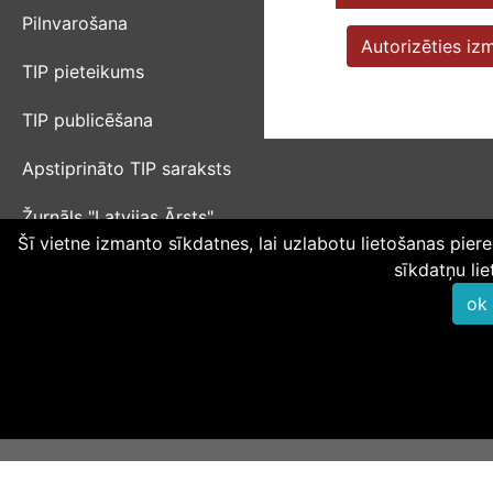
Pilnvarošana
Autorizēties izm
TIP pieteikums
TIP publicēšana
Apstiprināto TIP saraksts
Žurnāls "Latvijas Ārsts"
Šī vietne izmanto sīkdatnes, lai uzlabotu lietošanas piered
sīkdatņu lie
Privātuma politika
|
Sīkdatņu politika
|
Informācijas sistēmas
lietošanas noteikumi
|
Kartes lietošanas noteikumi