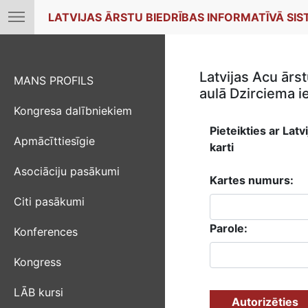
LATVIJAS ĀRSTU BIEDRĪBAS INFORMATĪVĀ SI
Latvijas Acu ārs
MANS PROFILS
aulā Dzirciema ie
Kongresa dalībniekiem
Pieteikties ar Latv
Apmācīttiesīgie
karti
Asociāciju pasākumi
Kartes numurs:
Citi pasākumi
Parole:
Konferences
Kongress
LĀB kursi