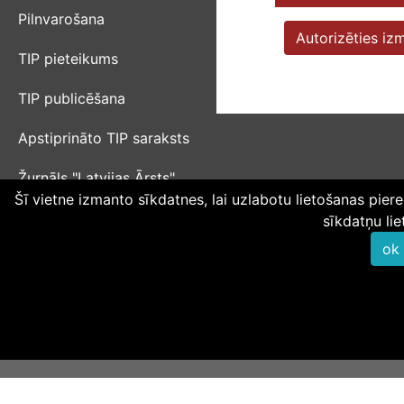
Pilnvarošana
Autorizēties izm
TIP pieteikums
TIP publicēšana
Apstiprināto TIP saraksts
Žurnāls "Latvijas Ārsts"
Šī vietne izmanto sīkdatnes, lai uzlabotu lietošanas piered
sīkdatņu lie
Privātuma politika
|
Sīkdatņu politika
|
Informācijas sistēmas
lietošanas noteikumi
|
Kartes lietošanas noteikumi